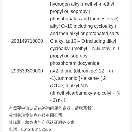
hydrogen alkyl (methyl,-n-ethyl
propyl or isopropyl)
phosphonates and their esters ≥)
alkyl O–10 including cycloalkyl)
and their alkyl or protonated salts
293149710000
C alkyl (≤ 10 – O including dikyl
cycloalkyl (methyl, - N.N ethyl n-1
propyl or isopropyl
phosphoramidocyanide
293339300000
n=2- dione (dibromide) 12 – (n
-1), ammonio [ - alkene- ( 2
(C10≥) dialkyl N,N -
(dimethylcarbamoxy-a-picolyl – N
- 3) n-,1
有需要申请认证或咨询问题的企业，请联系我们
苏州莱瑞测信息科技有限公司
莱瑞测 - 您身边的产品认证服务专家
电话：0512-68157565