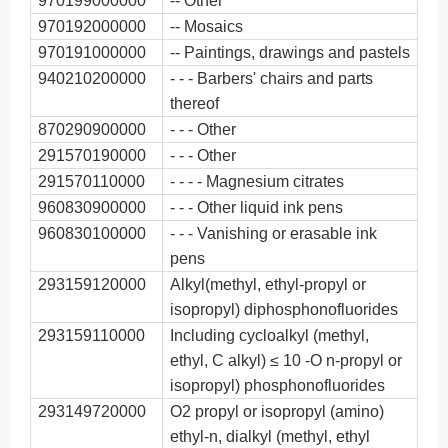
970199000000
-- Other
970192000000
-- Mosaics
970191000000
-- Paintings, drawings and pastels
940210200000
- - - Barbers' chairs and parts
thereof
870290900000
- - - Other
291570190000
- - - Other
291570110000
- - - - Magnesium citrates
960830900000
- - - Other liquid ink pens
960830100000
- - - Vanishing or erasable ink
pens
293159120000
Alkyl(methyl, ethyl-propyl or
isopropyl) diphosphonofluorides
293159110000
Including cycloalkyl (methyl,
ethyl, C alkyl) ≤ 10 -O n-propyl or
isopropyl) phosphonofluorides
293149720000
O2 propyl or isopropyl (amino)
ethyl-n, dialkyl (methyl, ethyl