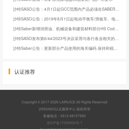
沙特SASO公告：4月1日起GCC范围内产品必须在SABER系统上注册
沙特SASO公告：2019年8月1日起电动平衡车/滑板车、电池、可降解塑料、油漆等需要在SABER平台发证
沙特Saber新增润滑油、机械设备和建筑材料部分HS Code为管制产品
沙特SASO发布第6/44/2023号决议采用与各行各业相关的106项自愿标准
沙特Saber公告：更新部分产品使用的海关编码 保持和税务和海关一致
认证推荐
Copyright © 2017-2026 LAIRUICE All Rights Reserved
沙特SASO认证服务中心 版权所有
客服电话：0512-68157565
苏ICP备17029934号-7